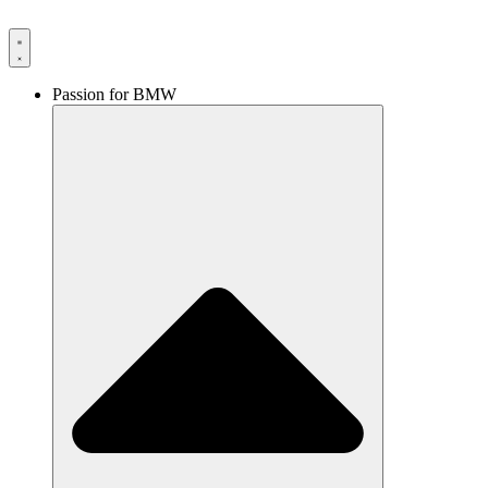
Videre
til
indhold
Passion for BMW