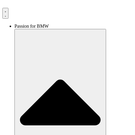
Videre
til
indhold
Passion for BMW