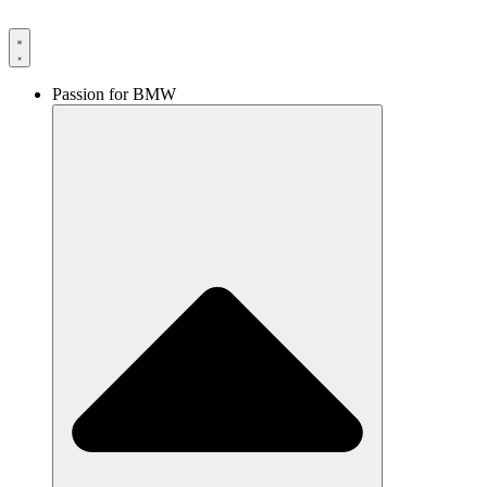
Videre
til
indhold
Passion for BMW