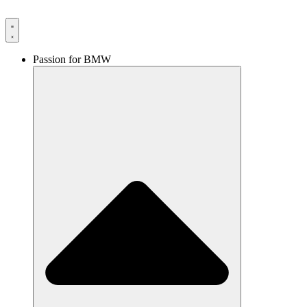
Videre
til
indhold
Passion for BMW