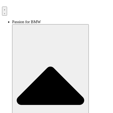
Videre
til
indhold
Passion for BMW